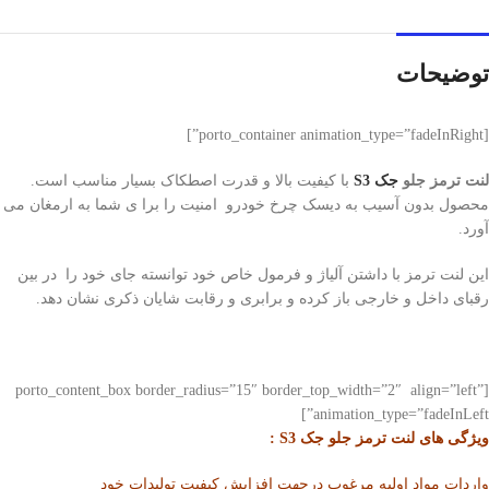
توضیحات
[porto_container animation_type=”fadeInRight”]
لنت ترمز جلو
جک S3
با کیفیت بالا و قدرت اصطکاک بسیار مناسب است.
محصول بدون آسیب به دیسک چرخ خودرو امنیت را برا ی شما به ارمغان می
آورد.
این لنت ترمز با داشتن آلیاژ و فرمول خاص خود توانسته جای خود را در بین
رقبای داخل و خارجی باز کرده و برابری و رقابت شایان ذکری نشان دهد.
[porto_content_box border_radius=”15″ border_top_width=”2″ align=”left”
animation_type=”fadeInLeft”]
ویژگی های لنت ترمز جلو جک S3 :
واردات مواد اولیه مرغوب درجهت افزایش کیفیت تولیدات خود